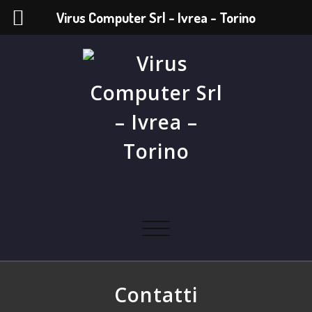
Virus Computer Srl - Ivrea - Torino
Skip
to
content
Virus Computer Srl – Ivrea – Torino
vendita – assistenza – consulenza
Attiva/disattiva
navigazione
Contatti